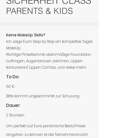
SICHERHEIT CLASS
PARENTS & KIDS
Keine MakeUp Skills?
Ich zeige Euch Step by Step ein komplettes Tages
MakeUp.
Richtige Pinseltechnik, ebenmäßige Foundation
auftragen, Augenbrauen zeichnen, Lippen
konturieren/ Lippen Combis, und vieles mehr.
To Do:
50 €
Bitte kommt ungeschminkt zur Schulung
Dauer:
2 Stunden
Um perfekt auf Eure persönliche Bedürfnisse
eingehen zu können ist die Teilnehmeranzahl