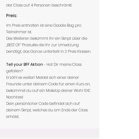
der Class auf 4 Personen beschränkt.
Preis:
Im Preis enthalten ist eine Goodie Bag pro
Teilnehmer ist.
Des Weiteren bekommt Ihr ein Skript über die
„BEST OF“ Produkte die Ihr zur Umsetzung
benötigt, das Ganze unterteilt in 2 Preis Klassen.
Tell your BFF Aktion
- Hat Dir meine Class
gefallen?
Erzähl es weiter! Meldet sich einer deiner
Freunde unter deinem Code für einen Kurs an,
bekommst du auf ein MakeUp deiner Wahl 10€
Nachlass!
Dein persönlicher Code befindet sich auf
deinem Skript, welches du am Ende der Class
erhälst.