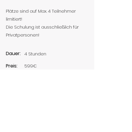
Plätze sind auf Max. 4 Teilnehmer
limitiert!
Die Schulung ist ausschließlich für
Privatpersonen!
Dauer:
4 Stunden
Preis:
599€
Im Preis enthalten ist eine Goodie Bag
im Wert von 150€
Des Weiteren bekommt Ihr ein Skript
über die „BEST OF“ Produkte die Ihr zur
Umsetzung benötigt, das Ganze
unterteilt in 2 Preisklassen.